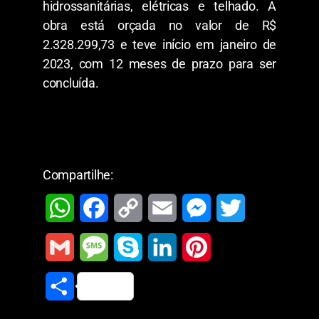
hidrossanitárias, elétricas e telhado. A
obra está orçada no valor de R$
2.328.299,73 e teve início em janeiro de
2023, com 12 meses de prazo para ser
concluída.
Compartilhe:
W
F
C
E
M
T
h
a
o
m
e
w
G
M
S
L
P
a
c
p
a
s
i
m
e
k
i
i
S
t
e
y
i
s
t
a
s
y
n
n
h