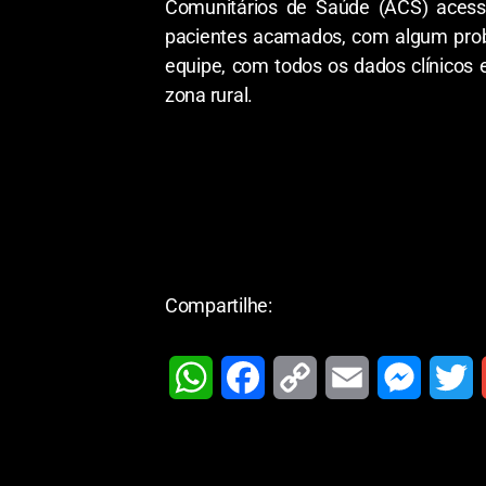
Comunitários de Saúde (ACS) acessa
pacientes acamados, com algum probl
equipe, com todos os dados clínicos
zona rural.
Compartilhe:
W
F
C
E
M
T
h
a
o
m
e
w