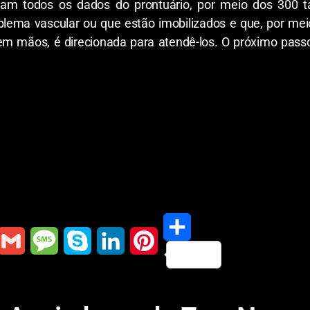
m todos os dados do prontuário, por meio dos 300 tab
ema vascular ou que estão imobilizados e que, por me
 em mãos, é direcionada para atendê-los. O próximo pass
S
G
M
S
L
P
h
m
e
k
i
i
a