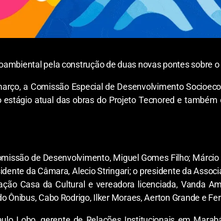
oambiental pela construção de duas novas pontes sobre o 
e março, a Comissão Especial de Desenvolvimento Socioe
 o estágio atual das obras do Projeto Tecnored e també
omissão de Desenvolvimento, Miguel Gomes Filho; Márcio do 
idente da Câmara, Alecio Stringari; o presidente da Associ
ação Casa da Cultural e vereadora licenciada, Vanda Amé
do Ônibus, Cabo Rodrigo, Ilker Moraes, Aerton Grande e F
aulo Lobo, gerente de Relações Institucionais em Marabá