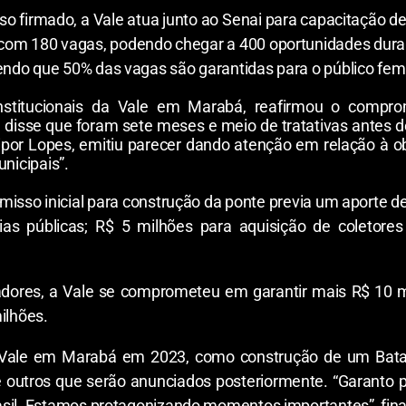
o firmado, a Vale atua junto ao Senai para capacitação d
 com 180 vagas, podendo chegar a 400 oportunidades duran
do que 50% das vagas são garantidas para o público femin
institucionais da Vale em Marabá, reafirmou o comp
sse que foram sete meses e meio de tratativas antes de s
por Lopes, emitiu parecer dando atenção em relação à o
nicipais”.
sso inicial para construção da ponte previa um aporte de
s públicas; R$ 5 milhões para aquisição de coletores
adores, a Vale se comprometeu em garantir mais R$ 10 
ilhões.
 Vale em Marabá em 2023, como construção de um Batalhão
re outros que serão anunciados posteriormente. “Garanto
asil. Estamos protagonizando momentos importantes”, fina