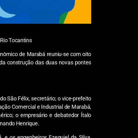
Rio Tocantins
conômico de Marabá reuniu-se com oito
m da construção das duas novas pontes
São Félix, secretário; o vice-prefeito
ação Comercial e Industrial de Marabá,
rico; o empresário e debatedor Ítalo
ernando Henrique.
, e os engenheiros Ezequiel da Silva,