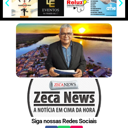
p
k
k
e
e
I
e
r
n
s
t
Siga nossas Redes Sociais