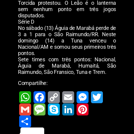
Torcida protestou. O Leão é o lanterna
sem nenhum ponto em três jogos
disputados.
Série D
No sábado (13) Águia de Marabá perde de
3 a 1 para o São Raimundo/RR. Neste
domingo (14) a Tuna venceu o
Nacional/AM e somou seus primeiros três
pontos.
Sete times com três pontos: Nacional,
Águia de Marabá, Humaitá, São
Raimundo, São Fransico, Tuna e Trem.
Compartilhe:
W
F
C
E
M
T
h
a
o
m
e
w
G
M
S
L
P
a
c
p
a
s
i
m
S
e
k
i
i