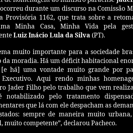
 ocorreu durante um discurso na Comissão M
 Provisória 1162, que trata sobre a reto
ama Minha Casa, Minha Vida pela ges
dente
Luiz Inácio Lula da Silva
(PT).
ma muito importante para a sociedade bras
o da moradia. Há um déficit habitacional en
l [e há] uma vontade muito grande por pa
 Executivo. Aqui rendo minhas homenag
ro Jader Filho pelo trabalho que vem realiz
é notabilizado pelo tratamento dispensa
entares que lá com ele despacham as dema
estados: sempre de maneira muito urbana,
l, muito competente”, declarou Pacheco.