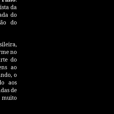
ista da
mada do
tão do
ileira,
orme no
rte do
ens ao
ando, o
do aos
ndas de
 muito