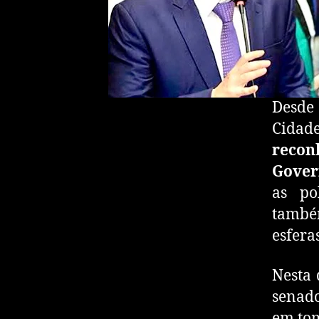
Desde
Cidad
recon
Gover
as po
també
esfera
Nesta 
senad
em to