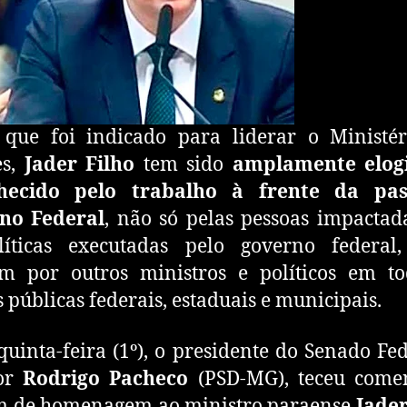
 que foi indicado para liderar o Ministér
es,
Jader Filho
tem sido
amplamente elog
hecido pelo trabalho à frente da pa
no Federal
, não só pelas pessoas impacta
líticas executadas pelo governo federal
m por outros ministros e políticos em to
s públicas federais, estaduais e municipais.
quinta-feira (1º), o presidente do Senado Fed
or
Rodrigo Pacheco
(PSD-MG), teceu comen
m de homenagem ao ministro paraense
Jader