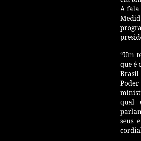
A fala
Medida
progr
presi
“Um te
que é 
Brasi
Poder
minist
qual 
parlam
seus 
cordia