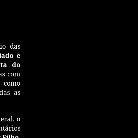
io das
iado e
sta do
das com
, como
das as
eral, o
tários
 Filho
.