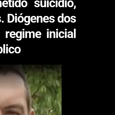
tido suicídio,
s. Diógenes dos
regime inicial
lico