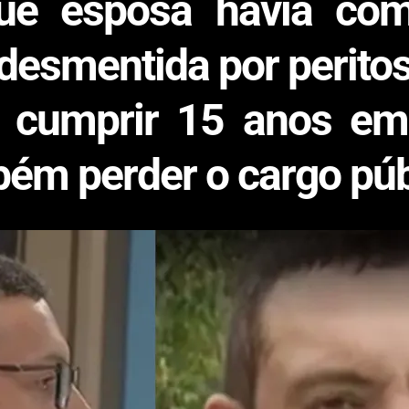
e esposa havia come
 desmentida por perito
 cumprir 15 anos em 
ém perder o cargo púb