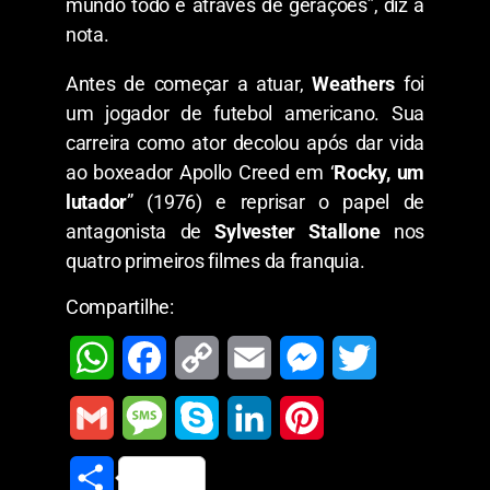
mundo todo e através de gerações”, diz a
nota.
Antes de começar a atuar,
Weathers
foi
um jogador de futebol americano. Sua
carreira como ator decolou após dar vida
ao boxeador Apollo Creed em ‘
Rocky, um
lutador
” (1976) e reprisar o papel de
antagonista de
Sylvester Stallone
nos
quatro primeiros filmes da franquia.
Compartilhe:
W
F
C
E
M
T
h
a
o
m
e
w
G
M
S
L
P
a
c
p
a
s
i
m
e
k
i
i
S
t
e
y
i
s
t