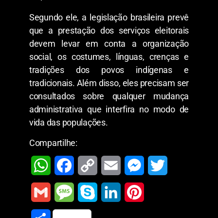
Segundo ele, a legislação brasileira prevê
que a prestação dos serviços eleitorais
devem levar em conta a organização
social, os costumes, línguas, crenças e
tradições dos povos indígenas e
tradicionais. Além disso, eles precisam ser
consultados sobre qualquer mudança
administrativa que interfira no modo de
vida das populações.
Compartilhe:
W
F
C
E
M
T
h
a
o
m
e
w
G
M
S
L
P
a
c
p
a
s
i
m
e
k
i
i