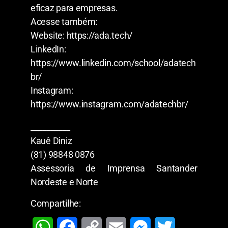
eficaz para empresas.
Acesse também:
Website: https://ada.tech/
LinkedIn:
https://www.linkedin.com/school/adatech
br/
Instagram:
https://www.instagram.com/adatechbr/
__________
Kauê Diniz
(81) 98848 0876
Assessoria de Imprensa Santander
Nordeste e Norte
Compartilhe:
W
F
C
E
M
T