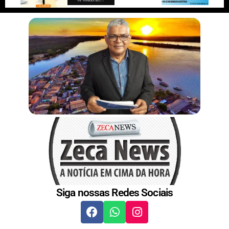
r
n
s
t
Siga nossas Redes Sociais