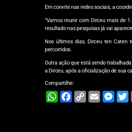
Em convite nas redes sociais, a coorde
“Vamos reunir com Dirceu mais de 1.0
resultado nas pesquisas já vai aparece
Nos últimos dias, Dirceu ten Caten
percorridos.
Outra ação que está sendo trabalhada 
a Dirceu, após a oficialização de sua 
Compartilhe:
W
F
C
E
M
T
h
a
o
m
e
w
a
c
p
a
s
i
t
e
y
i
s
t