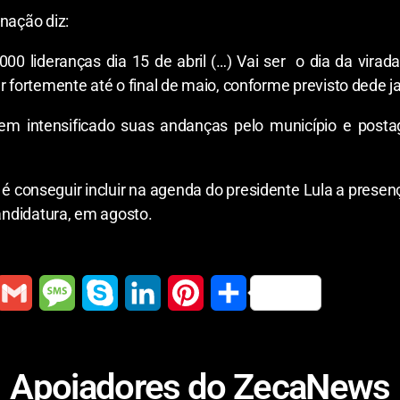
nação diz:
00 lideranças dia 15 de abril (…) Vai ser o dia da vir
r fortemente até o final de maio, conforme previsto dede ja
 tem intensificado suas andanças pelo município e pos
é conseguir incluir na agenda do presidente Lula a presenç
candidatura, em agosto.
G
M
S
L
P
S
m
e
k
i
i
h
a
s
y
n
n
a
Apoiadores do ZecaNews
i
s
p
k
t
r