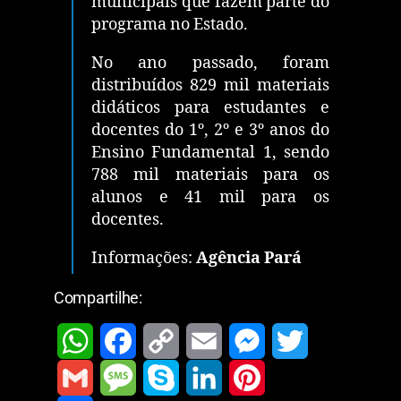
municipais que fazem parte do
programa no Estado.
No ano passado, foram
distribuídos 829 mil materiais
didáticos para estudantes e
docentes do 1º, 2º e 3º anos do
Ensino Fundamental 1, sendo
788 mil materiais para os
alunos e 41 mil para os
docentes.
Informações:
Agência Pará
Compartilhe:
W
F
C
E
M
T