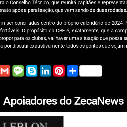
ra o Conselho Técnico, que reunirá capitães e representa
onato após a paralisação, que vem sendo de duas rodadas
 ser conciliadas dentro do próprio calendário de 2024. 
ortáveis. O propósito da CBF é, exatamente, que a comp
propor para os clubes, vai haver uma situação que possa s
u por discutir exaustivamente todos os pontos que sejam im
G
M
S
L
P
S
m
e
k
i
i
h
a
s
y
n
n
a
Apoiadores do ZecaNews
i
s
p
k
t
r
l
a
e
e
e
e