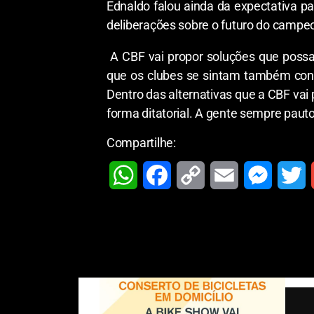
Ednaldo falou ainda da expectativa pa
deliberações sobre o futuro do campe
A CBF vai propor soluções que possam
que os clubes se sintam também conf
Dentro das alternativas que a CBF vai 
forma ditatorial. A gente sempre pauto
Compartilhe:
W
F
C
E
M
T
h
a
o
m
e
w
a
c
p
a
s
i
t
e
y
i
s
t
s
b
L
l
e
t