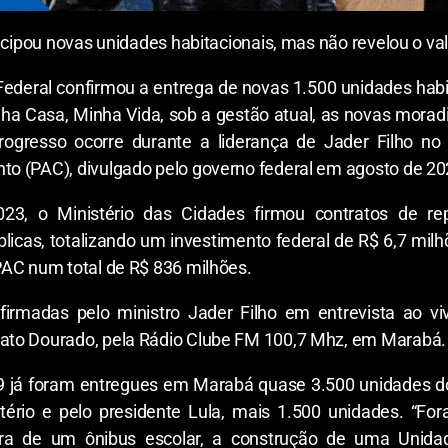
ntecipou novas unidades habitacionais, mas não revelou o
Federal confirmou a entrega de novas 1.500 unidades habi
a Casa, Minha Vida, sob a gestão atual, as novas morad
ogresso ocorre durante a liderança de Jader Filho no 
o (PAC), divulgado pelo governo federal em agosto de 20
3, o Ministério das Cidades firmou contratos de r
icas, totalizando um investimento federal de R$ 6,7 milh
PAC num total de R$ 836 milhões.
rmadas pelo ministro Jader Filho em entrevista ao vivo
ato Dourado, pela Rádio Clube FM 100,7 Mhz, em Marabá.
9 já foram entregues em Marabá quase 3.500 unidades 
ério e pelo presidente Lula, mais 1.500 unidades. “For
ra de um ônibus escolar, a construção de uma Unid