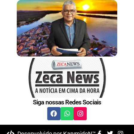
t
Siga nossas Redes Sociais
Desenvolvido por KarymidoN™