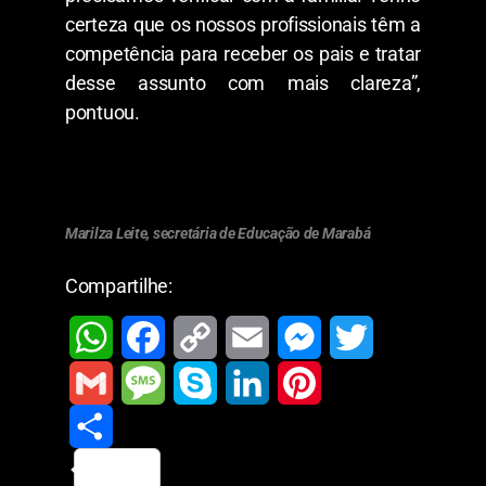
certeza que os nossos profissionais têm a
competência para receber os pais e tratar
desse assunto com mais clareza”,
pontuou.
Marilza Leite, secretária de Educação de Marabá
Compartilhe:
W
F
C
E
M
T
h
a
o
m
e
w
G
M
S
L
P
a
c
p
a
s
i
m
S
e
k
i
i