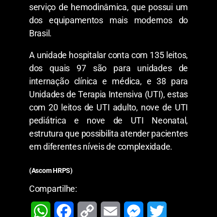
serviço de hemodinâmica, que possui um
dos equipamentos mais modernos do
Brasil.
A unidade hospitalar conta com 135 leitos,
dos quais 97 são para unidades de
internação clínica e médica, e 38 para
Unidades de Terapia Intensiva (UTI), estas
com 20 leitos de UTI adulto, nove de UTI
pediátrica e nove de UTI Neonatal,
estrutura que possibilita atender pacientes
em diferentes níveis de complexidade.
(Ascom HRPS)
Compartilhe:
W
F
C
E
M
T