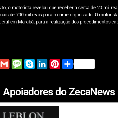
ícito, o motorista revelou que receberia cerca de 20 mil re
ais de 700 mil reais para o crime organizado. O motorist
deral em Marabá, para a realização dos procedimentos cabí
G
M
S
L
P
S
m
e
k
i
i
h
a
s
y
n
n
a
Apoiadores do ZecaNews
i
s
p
k
t
r
l
a
e
e
e
e
g
d
r