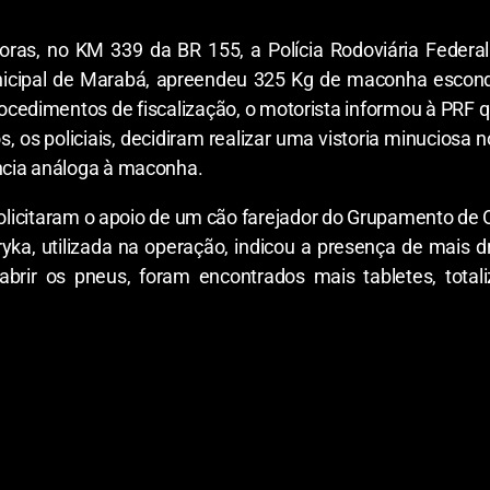
 horas, no KM 339 da BR 155, a Polícia Rodoviária Fede
cipal de Marabá, apreendeu 325 Kg de maconha escondi
edimentos de fiscalização, o motorista informou à PRF que 
 os policiais, decidiram realizar uma vistoria minuciosa n
ncia análoga à maconha.
 solicitaram o apoio de um cão farejador do Grupamento d
ka, utilizada na operação, indicou a presença de mais 
brir os pneus, foram encontrados mais tabletes, total