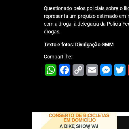
Questionado pelos policiais sobre o il
representa um prejuízo estimado em m
com a droga, à delegacia da Polícia Fe
drogas.
Texto e fotos: Divulgação GMM
Compartilhe:
W
F
C
E
M
T
h
a
o
m
e
w
a
c
p
a
s
i
t
e
y
i
s
t
s
b
L
l
e
t
A
o
i
n
e