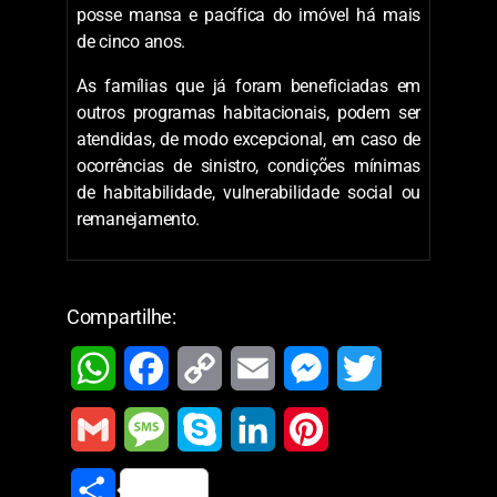
posse mansa e pacífica do imóvel há mais
de cinco anos.
As famílias que já foram beneficiadas em
outros programas habitacionais, podem ser
atendidas, de modo excepcional, em caso de
ocorrências de sinistro, condições mínimas
de habitabilidade, vulnerabilidade social ou
remanejamento.
Compartilhe:
W
F
C
E
M
T
h
a
o
m
e
w
G
M
S
L
P
a
c
p
a
s
i
m
e
k
i
i
S