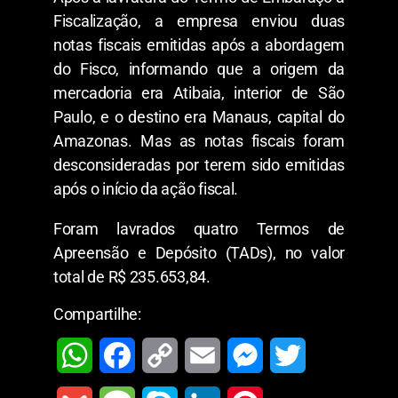
Fiscalização, a empresa enviou duas
notas fiscais emitidas após a abordagem
do Fisco, informando que a origem da
mercadoria era Atibaia, interior de São
Paulo, e o destino era Manaus, capital do
Amazonas. Mas as notas fiscais foram
desconsideradas por terem sido emitidas
após o início da ação fiscal.
Foram lavrados quatro Termos de
Apreensão e Depósito (TADs), no valor
total de R$ 235.653,84.
Compartilhe:
W
F
C
E
M
T
h
a
o
m
e
w