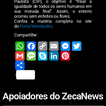
Paulista (CIP), o objetivo é “frisar a
igualdade de todos os seres humanos em
sua morada final”. Assim, o enterro
ocorreu sem enfeites ou flores.
Confira a matéria completa no site
do
Portal Metrópoles
.
Compartilhe:
W
F
C
E
M
T
h
a
o
m
e
w
G
M
S
L
P
a
c
p
a
s
i
m
S
e
k
i
i
t
e
y
i
s
t
a
h
s
y
n
n
Apoiadores do ZecaNews
s
b
L
l
e
t
i
a
s
p
k
t
A
o
i
n
e
l
r
a
e
e
e