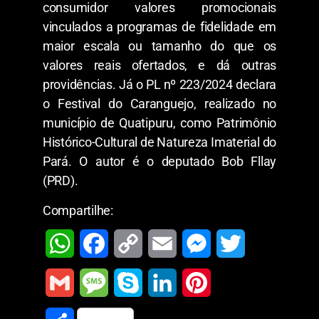
consumidor valores promocionais
vinculados a programas de fidelidade em
maior escala ou tamanho do que os
valores reais ofertados, e dá outras
providências. Já o PL nº 223/2024 declara
o Festival do Caranguejo, realizado no
município de Quatipuru, como Patrimônio
Histórico-Cultural de Natureza Imaterial do
Pará. O autor é o deputado Bob Fllay
(PRD).
Compartilhe:
W
F
C
E
M
T
h
a
o
m
e
w
G
M
S
L
P
a
c
p
a
s
i
m
e
k
i
i