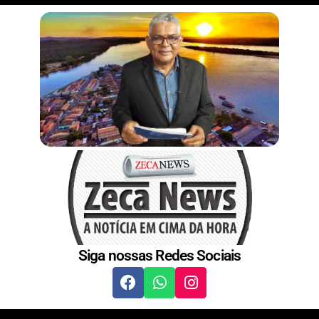
r
n
s
t
Siga nossas Redes Sociais