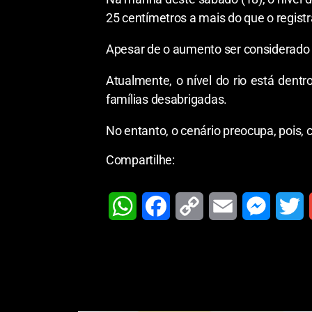
25 centímetros a mais do que o registr
Apesar de o aumento ser considerado 
Atualmente, o nível do rio está den
famílias desabrigadas.
No entanto, o cenário preocupa, pois,
Compartilhe:
W
F
C
E
M
T
h
a
o
m
e
w
a
c
p
a
s
i