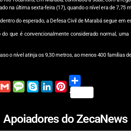
ado na última sexta-feira (17), quando o nível era de 7,75 
dentro do esperado, a Defesa Civil de Marabá segue em es
tro do que é convencionalmente considerado normal, uma 
 caso o nível atinja os 9,30 metros, ao menos 400 famílias
S
G
M
S
L
P
h
m
e
k
i
i
Apoiadores do ZecaNews
a
a
s
y
n
n
r