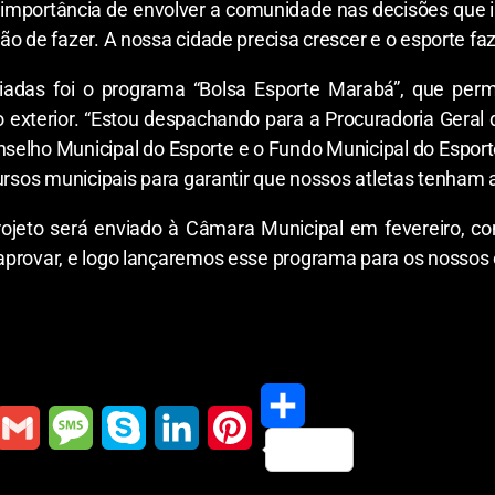
a importância de envolver a comunidade nas decisões qu
o de fazer. A nossa cidade precisa crescer e o esporte faz 
adas foi o programa “Bolsa Esporte Marabá”, que permit
 exterior. “Estou despachando para a Procuradoria Geral 
Conselho Municipal do Esporte e o Fundo Municipal do Esp
ursos municipais para garantir que nossos atletas tenham ap
jeto será enviado à Câmara Municipal em fevereiro, co
provar, e logo lançaremos esse programa para os nossos es
S
G
M
S
L
P
h