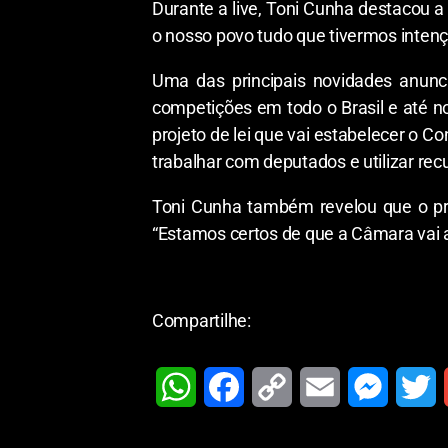
Durante a live, Toni Cunha destacou 
o nosso povo tudo que tivermos intençã
Uma das principais novidades anunci
competições em todo o Brasil e até no
projeto de lei que vai estabelecer o 
trabalhar com deputados e utilizar rec
Toni Cunha também revelou que o pro
“Estamos certos de que a Câmara vai a
Compartilhe:
W
F
C
E
M
T