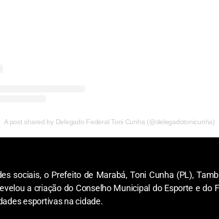
A post shared by Delegado Federal Toni Cunha (@delegadotonicunha)
es sociais, o Prefeito de Marabá, Toni Cunha (PL), Ta
revelou a criação do Conselho Municipal do Esporte e do 
idades esportivas na cidade.