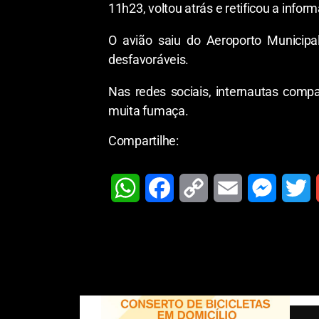
11h23, voltou atrás e retificou a infor
O avião saiu do Aeroporto Municipa
desfavoráveis.
Nas redes sociais, internautas compa
muita fumaça.
Compartilhe:
W
F
C
E
M
T
h
a
o
m
e
w
a
c
p
a
s
i
t
e
y
i
s
t
i