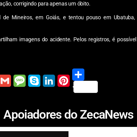
mação, corrigindo para apenas um óbito.
l de Mineiros, em Goiás, e tentou pouso em Ubatuba,
rtilham imagens do acidente. Pelos registros, é possív
S
G
M
S
L
P
h
m
e
k
i
i
Apoiadores do ZecaNews
a
a
s
y
n
n
r
s
p
k
t
e