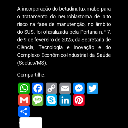
A incorporação do betadinutuximabe para
o tratamento do neuroblastoma de alto
risco na fase de manutenção, no âmbito
do SUS, foi oficializada pela Portaria n.º 7,
de 9 de fevereiro de 2025, da Secretaria de
Ciência, Tecnologia e Inovação e do
Complexo Econômico-Industrial da Saúde
(Sectics/MS).
Compartilhe:
W
F
C
E
M
T
h
a
o
m
e
w
G
M
S
L
P
a
c
p
a
s
i
m
S
e
k
i
i