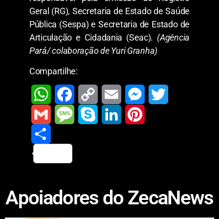
Geral (RG), Secretaria de Estado de Saúde
Pública (Sespa) e Secretaria de Estado de
Articulação e Cidadania (Seac).
(Agência
Pará/ colaboração de Yuri Granha)
Compartilhe:
W
F
C
E
M
T
h
a
o
m
e
w
G
M
S
L
P
a
c
p
a
s
i
m
S
e
k
i
i
t
e
y
i
s
t
a
h
s
y
n
n
Apoiadores do ZecaNews
s
b
L
l
e
t
i
a
s
p
k
t
A
o
i
n
e
l
r
a
e
e
e