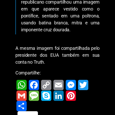
republicano compartilhou uma imagem
em que aparece vestido como o
pontífice, sentado em uma poltrona,
usando batina branca, mitra e uma
imponente cruz dourada.
A mesma imagem foi compartilhada pelo
presidente dos EUA também em sua
conta no Truth.
Compartilhe:
W
F
C
E
M
T
h
a
o
m
e
w
G
M
S
L
P