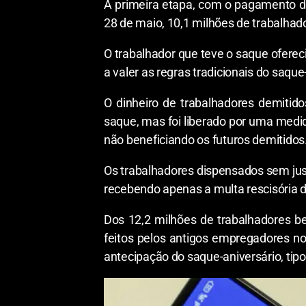
A primeira etapa, com o pagamento de
28 de maio, 10,1 milhões de trabalhado
O trabalhador que teve o saque ofereci
a valer as regras tradicionais do saque
O dinheiro de trabalhadores demitid
saque, mas foi liberado por uma medid
não beneficiando os futuros demitidos
Os trabalhadores dispensados sem just
recebendo apenas a multa rescisória d
Dos 12,2 milhões de trabalhadores ben
feitos pelos antigos empregadores n
antecipação do saque-aniversário, tipo