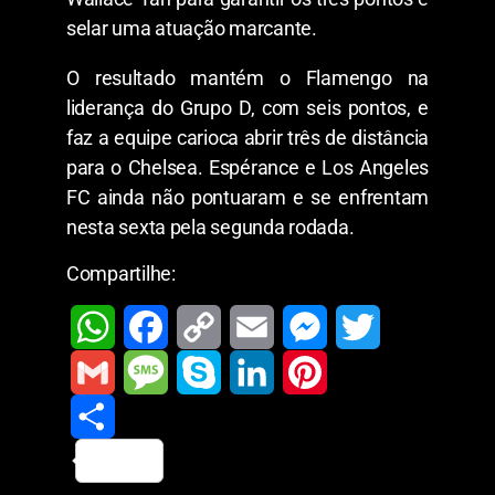
selar uma atuação marcante.
O resultado mantém o Flamengo na
liderança do Grupo D, com seis pontos, e
faz a equipe carioca abrir três de distância
para o Chelsea. Espérance e Los Angeles
FC ainda não pontuaram e se enfrentam
nesta sexta pela segunda rodada.
Compartilhe:
W
F
C
E
M
T
h
a
o
m
e
w
G
M
S
L
P
a
c
p
a
s
i
m
S
e
k
i
i