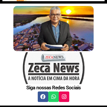
r
n
s
t
Siga nossas Redes Sociais