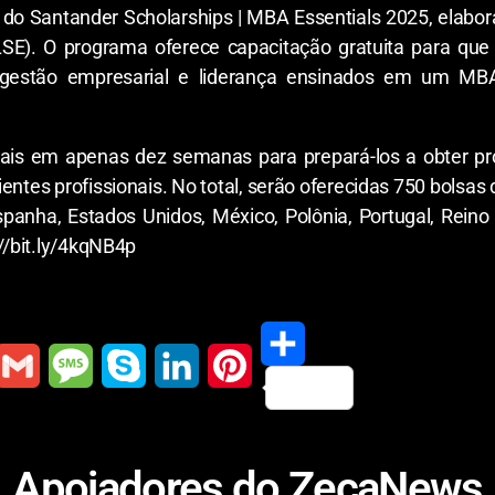
do Santander Scholarships | MBA Essentials 2025, elabo
LSE). O programa oferece capacitação gratuita para que
de gestão empresarial e liderança ensinados em um MBA
sionais em apenas dez semanas para prepará-los a obter 
tes profissionais. No total, serão oferecidas 750 bolsas 
Espanha, Estados Unidos, México, Polônia, Portugal, Reino
://bit.ly/4kqNB4p
S
G
M
S
L
P
h
m
e
k
i
i
Apoiadores do ZecaNews
a