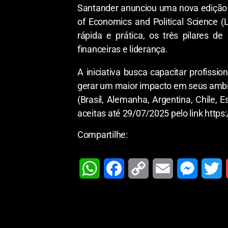
Santander anunciou uma nova edição 
of Economics and Political Science (
rápida e prática, os três pilares 
financeiras e liderança.
A iniciativa busca capacitar profis
gerar um maior impacto em seus ambien
(Brasil, Alemanha, Argentina, Chile, 
aceitas até 29/07/2025 pelo link https
Compartilhe:
W
F
C
E
M
T
h
a
o
m
e
w