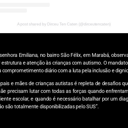
A post shared by Dirceu Ten Caten (@dirceutencaten)
senhora
Emiliana, no bairro São
Félix
, em Marabá,
observ
r
estrutura
e
atenção
às
crianças
com
autismo.
O
mandato 
u comprometimento diário com a
luta
pela
inclusão e digni
pais e mães de crianças autistas é
repleta
de
desafios
qu
mãe
precisam
lutar com todas as forças quando
enfrentam
ente escolar,
e
quando é
necessário
batalhar por um dia
não são
totalmente
disponibilizadas
pelo SUS
”.