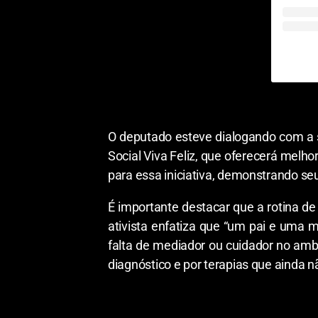
O deputado
esteve
dialogando
com a
Social Viva Feliz, que
oferecerá
melho
para essa
iniciativa
,
demonstrando
se
É
importante
destacar
que
a
rotina
de 
ativista
enfatiza
que “um pai e uma 
falta
de
mediador ou cuidador no ambi
diagnóstico e por terapias que ainda 