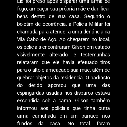
Ele foi preso
após
disparar
uma
arma de
fogo, ameaçar
sua
própria mãe e
danificar
bens
dentro
de
sua
casa
.
Segundo
o
boletim de ocorrência, a Polícia Militar foi
chamada
para atender a uma denúncia na
Vila Cabo de Aço.
Ao
chegarem no
local,
os
policiais
encontraram Gilson
em estado
visivelmente alterado, e testemunhas
relataram que ele havia
efetuado
tiros
para o alto e ameaçado sua mãe, além de
quebrar objetos da
residência
.
O
padrasto
do
detido
apontou
que uma das
espingardas
usadas
nos disparos estava
escondida
sob
a
cama.
Gilson
também
informou
aos
policiais
que
tinha
outra
arma
camuflada
em um barraco nos
fundos da
casa
. No total, foram