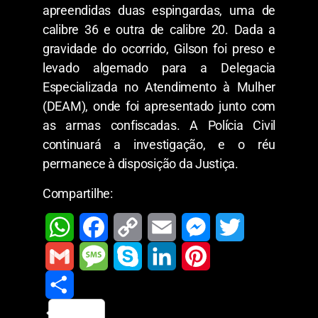
apreendidas duas espingardas, uma de
calibre 36 e outra de calibre 20.
Dada
a
gravidade
do
ocorrido
, Gilson
foi
preso
e
levado
algemado
para
a Delegacia
Especializada no Atendimento à Mulher
(DEAM), onde foi apresentado
junto
com
as
armas
confiscadas
. A Polícia Civil
continuará
a
investigação
, e o
réu
permanece à disposição da Justiça.
Compartilhe:
W
F
C
E
M
T
h
a
o
m
e
w
G
M
S
L
P
a
c
p
a
s
i
m
S
e
k
i
i