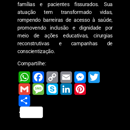
famílias e pacientes fissurados. Sua
atuação tem transformado vidas,
rompendo barreiras de acesso à saúde,
promovendo inclusão e dignidade por
meio de ações educativas, cirurgias
reconstrutivas e campanhas de
conscientização.
Compartilhe:
W
F
C
E
M
T
h
a
o
m
e
w
G
M
S
L
P
a
c
p
a
s
i
m
S
e
k
i
i
t
e
y
i
s
t
a
h
s
y
n
n