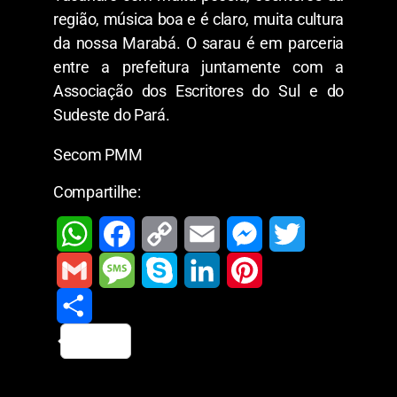
região, música boa e é claro, muita cultura
da nossa Marabá. O sarau é em parceria
entre a prefeitura juntamente com a
Associação dos Escritores do Sul e do
Sudeste do Pará.
Secom PMM
Compartilhe:
W
F
C
E
M
T
h
a
o
m
e
w
G
M
S
L
P
a
c
p
a
s
i
m
S
e
k
i
i
t
e
y
i
s
t
a
h
s
y
n
n