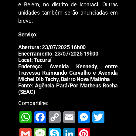
e Belém, no distrito de Icoaraci. Outras
unidades também serão anunciadas em
breve.
Serviço:
Abertura: 23/07/2025 16h00
Encerramento: 23/07/2025 19h00
Local: Tucuruí
Endereço: Avenida Kennedy, entre
Travessa Raimundo Carvalho e Avenida
Michel Dib Tachy, Bairro Nova Matinha
Fonte: Agência Pará/Por Matheus Rocha
(SEAC)
Compartilhe:
W
F
C
E
M
T
h
a
o
m
e
w
G
M
S
L
P