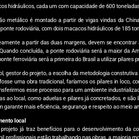
acos hidráulicos, cada um com capacidade de 600 toneladas
ixão metálico é montado a partir de vigas vindas da Chi
na ponte rodoviária, com dois macacos hidráulicos de 185 t
eamente a partir das duas margens, devem se encontrar 
 Quando concluída, a ponte rodoviária será a maior da 
nte ferroviária será a primeira do Brasil a utilizar pilares
l, gestor do projeto, a escolha da metodologia construtiv
 fosse uma obra tradicional, faríamos os pilares in loco,
ransferirmos esse processo para um ambiente industrializa
s ao local, como aduelas e pilares já concretados, e s
 garante mais eficiência, segurança e respeito ao meio am
mento local
projeto já traz benefícios para o desenvolvimento da c
il profissionais estão trabalhando nas obras, a maioria 