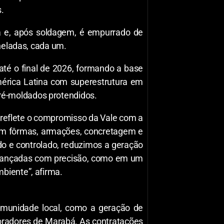
.
na e, após soldagem, é empurrado de
oneladas, cada um.
até o final de 2026, formando a base
América Latina com superestrutura em
 pré-moldados protendidos.
a reflete o compromisso da Vale com a
 com fôrmas, armações, concretagem e
do e controlado, reduzimos a geração
ão lançadas com precisão, como em um
biente”, afirma.
omunidade local, como a geração de
moradores de Marabá. As contratações