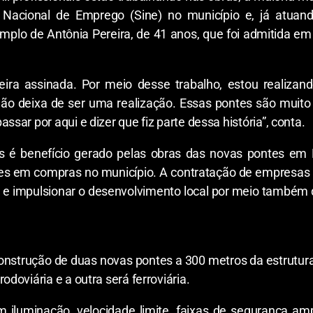
 Nacional de Emprego (Sine) no município e, já atuand
mplo de Antônia Pereira, de 41 anos, que foi admitida e
eira assinada. Por meio desse trabalho, estou realizan
ão deixa de ser uma realização. Essas pontes são muito
sar por aqui e dizer que fiz parte dessa história”, conta.
is é benefício gerado pelas obras das novas pontes em 
ões em compras no município. A contratação de empresas lo
 e impulsionar o desenvolvimento local por meio também 
construção de duas novas pontes a 300 metros da estrutur
doviária e a outra será ferroviária.
 iluminação, velocidade limite, faixas de segurança amp