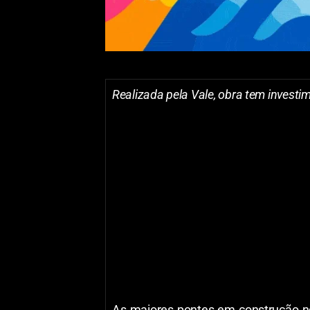
Realizada pela Vale, obra tem investim
As maiores pontes em construção no 