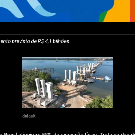
ento previsto de R$ 4,1 bilhões
default
Brasil atingiram 58% de execução física. Trata-se das du