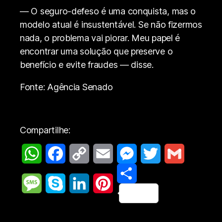
— O seguro-defeso é uma conquista, mas o
modelo atual é insustentável. Se não fizermos
nada, o problema vai piorar. Meu papel é
encontrar uma solução que preserve o
benefício e evite fraudes — disse.
Fonte: Agência Senado
Compartilhe:
W
F
C
E
M
T
G
h
a
o
m
e
S
w
m
M
S
L
P
a
c
p
a
s
h
i
a