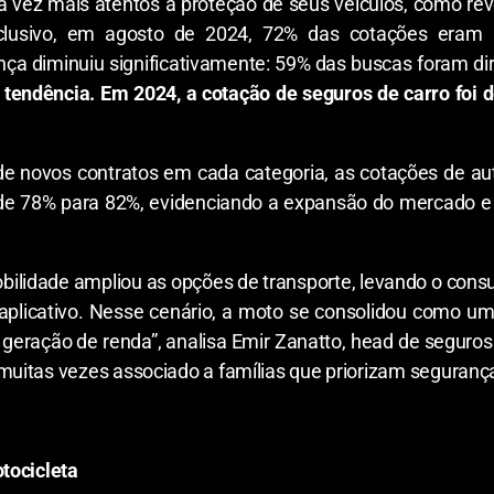
ada vez mais atentos à proteção de seus veículos, como r
lusivo, em agosto de 2024, 72% das cotações eram
ença diminuiu significativamente: 59% das buscas foram d
endência. Em 2024, a cotação de seguros de carro foi d
 de novos contratos em cada categoria, as cotações de 
i de 78% para 82%, evidenciando a expansão do mercado e
bilidade ampliou as opções de transporte, levando o consu
 aplicativo. Nesse cenário, a moto se consolidou como uma 
 geração de renda”, analisa Emir Zanatto, head de seguro
itas vezes associado a famílias que priorizam segurança 
tocicleta