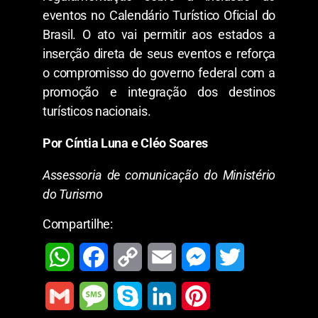
eventos no Calendário Turístico Oficial do
Brasil. O ato vai permitir aos estados a
inserção direta de seus eventos e reforça
o compromisso do governo federal com a
promoção e integração dos destinos
turísticos nacionais.
Por Cíntia Luna e Cléo Soares
Assessoria de comunicação do Ministério
do Turismo
Compartilhe:
W
F
C
E
M
T
h
a
o
m
e
w
G
M
S
L
P
a
c
p
a
s
i