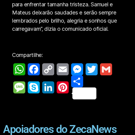
para enfrentar tamanha tristeza. Samuel e
Mateus deixarão saudades e serão sempre
lembrados pelo brilho, alegria e sonhos que
carregavam”, dizia o comunicado oficial.
Compartilhe:
W
F
C
E
M
T
G
h
a
o
m
e
S
w
m
M
S
L
P
a
c
p
a
s
h
i
a
e
k
i
i
t
e
y
i
s
a
t
i
s
y
n
n
Apoiadores do ZecaNews
s
b
L
l
e
r
t
l