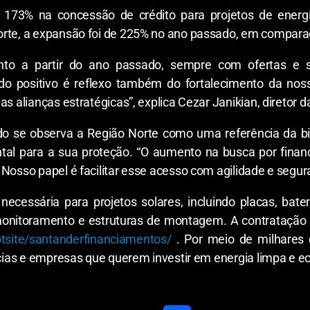
 173% na concessão de crédito para projetos de ener
Norte, a expansão foi de 225% no ano passado, em compar
nto a partir do ano passado, sempre com ofertas e 
o positivo é reflexo também do fortalecimento da nos
as alianças estratégicas”, explica Cezar Janikian, diretor 
o se observa a Região Norte como uma referência da bio
al para a sua proteção. “O aumento na busca por financ
Nosso papel é facilitar esse acesso com agilidade e segura
necessária para projetos solares, incluindo placas, bat
onitoramento e estruturas de montagem. A contratação é s
tsite/santanderfinanciamentos/
. Por meio de milhares 
ências e empresas que querem investir em energia limpa e e