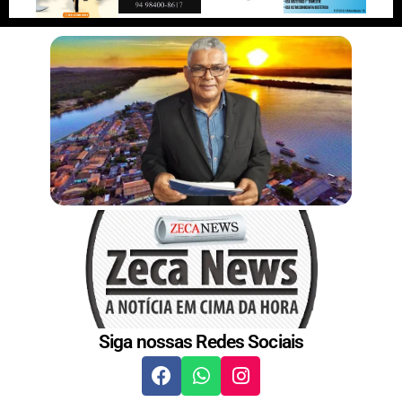
r
n
s
t
Siga nossas Redes Sociais