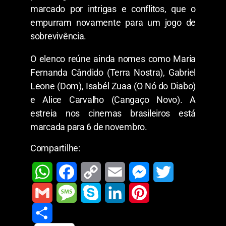
marcado por intrigas e conflitos, que o
empurram novamente para um jogo de
sobrevivência.
O elenco reúne ainda nomes como Maria
Fernanda Cândido (Terra Nostra), Gabriel
Leone (Dom), Isabél Zuaa (O Nó do Diabo)
e Alice Carvalho (Cangaço Novo). A
estreia nos cinemas brasileiros está
marcada para 6 de novembro.
Compartilhe:
W
F
C
E
M
T
h
a
o
m
e
w
G
M
S
L
P