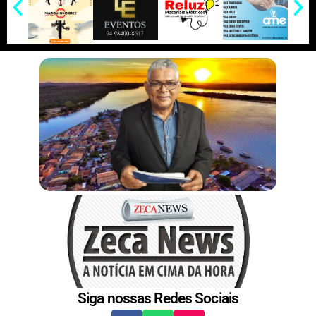
p
k
k
e
e
I
e
r
n
s
t
Siga nossas Redes Sociais