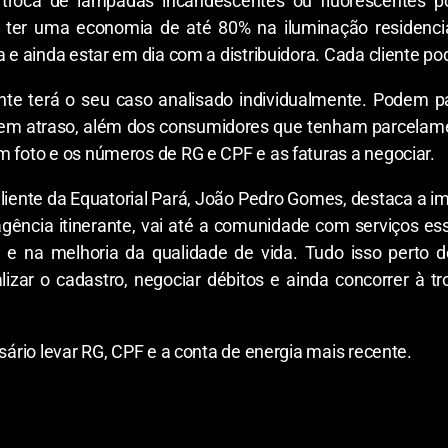
a troca de lâmpadas incandescentes ou fluorescentes 
 ter uma economia de até 80% na iluminação residencial
a e ainda estar em dia com a distribuidora. Cada cliente po
nte terá o seu caso analisado individualmente. Podem pa
 em atraso, além dos consumidores que tenham parcelament
m foto e os números de RG e CPF e as faturas a negociar.
iente da Equatorial Pará, João Pedro Gomes, destaca a i
ncia itinerante, vai até a comunidade com serviços ess
 na melhoria da qualidade de vida. Tudo isso perto d
izar o cadastro, negociar débitos e ainda concorrer à tr
ssário levar RG, CPF e a conta de energia mais recente.