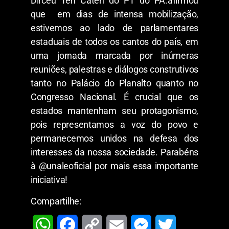
Dirceu Ten Caten do PT do PA.afirmou
que em dias de intensa mobilização,
estivemos ao lado de parlamentares
estaduais de todos os cantos do país, em
uma jornada marcada por inúmeras
reuniões, palestras e diálogos construtivos
tanto no Palácio do Planalto quanto no
Congresso Nacional. É crucial que os
estados mantenham seu protagonismo,
pois representamos a voz do povo e
permanecemos unidos na defesa dos
interesses da nossa sociedade. Parabéns
à @unaleoficial por mais essa importante
iniciativa!
Compartilhe:
W
F
C
E
M
T